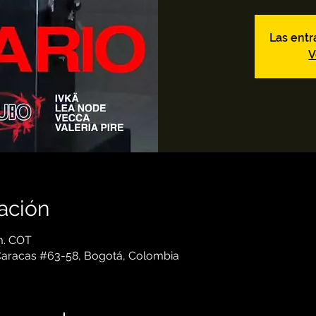
Las entr
V
ación
 m. COT
 Caracas #63-58, Bogotá, Colombia