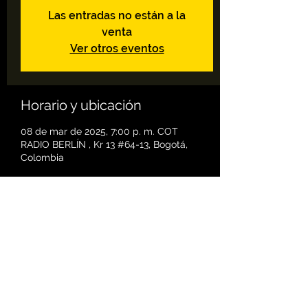
Las entradas no están a la
venta
Ver otros eventos
Horario y ubicación
08 de mar de 2025, 7:00 p. m. COT
RADIO BERLÍN , Kr 13 #64-13, Bogotá,
Colombia
Compartir este evento
informacion@sensorevents.com